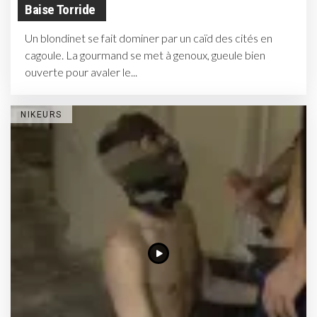
Baise Torride
Un blondinet se fait dominer par un caïd des cités en
cagoule. La gourmand se met à genoux, gueule bien
ouverte pour avaler le...
NIKEURS