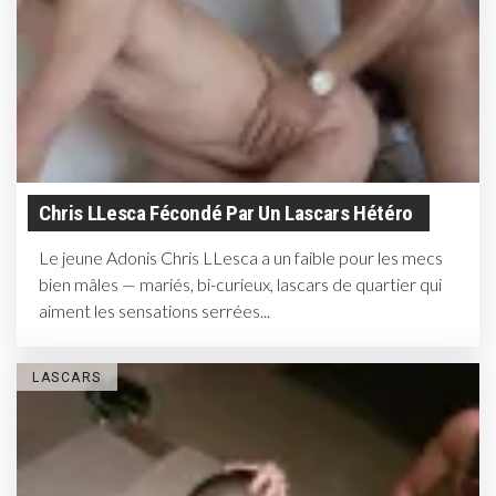
Chris LLesca Fécondé Par Un Lascars Hétéro
Le jeune Adonis Chris LLesca a un faible pour les mecs
bien mâles — mariés, bi-curieux, lascars de quartier qui
aiment les sensations serrées...
LASCARS