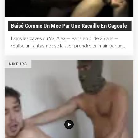
Baisé Comme Un Mec Par Une Racaille En Cagoule
Dans les caves du 93, Alex — Parisien bi de 23 ans —
réalise un fantasme : se laisser prendre en main par un...
NIKEURS