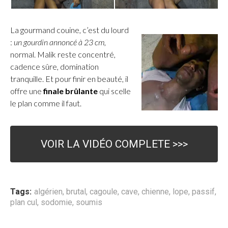
La gourmand couine, c’est du lourd
:
un gourdin annoncé à 23 cm
,
normal. Malik reste concentré,
cadence sûre, domination
tranquille. Et pour finir en beauté, il
offre une
finale brûlante
qui scelle
le plan comme il faut.
VOIR LA VIDÉO COMPLETE >>>
Tags:
algérien
,
brutal
,
cagoule
,
cave
,
chienne
,
lope
,
passif
,
plan cul
,
sodomie
,
soumis