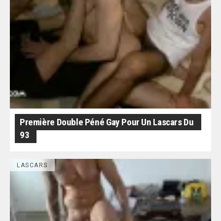
Première Double Péné Gay Pour Un Lascars Du
93
LASCARS