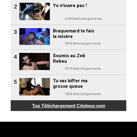
Yo n'ouvre pas !
2
2 609 téléchargements
Braquemard te fais
3
la misère
1874 téléchargements
Soumis au Zeb
4
Rebeu
1019 téléchargements
Tu vas kiffer ma
5
grosse queue
1004 téléchargements
Top Téléchargement
Citebeur.com