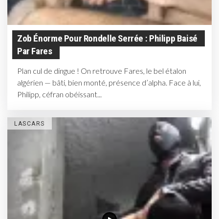
Zob Énorme Pour Rondelle Serrée : Philipp Baisé
Par Fares
Plan cul de dingue ! On retrouve Fares, le bel étalon
algérien — bâti, bien monté, présence d’alpha. Face à lui,
Philipp, céfran obéissant...
LASCARS