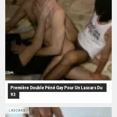
Première Double Péné Gay Pour Un Lascars Du
93
LASCARS