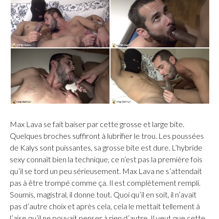
Max Lava se fait baiser par cette grosse et large bite.
Quelques broches suffiront à lubrifier le trou. Les poussées
de Kalys sont puissantes, sa grosse bite est dure. L’hybride
sexy connaît bien la technique, ce n’est pas la première fois
qu’il se tord un peu sérieusement. Max Lava ne s’attendait
pas à être trompé comme ça. Il est complètement rempli.
Soumis, magistral, il donne tout. Quoi qu’il en soit, il n’avait
pas d’autre choix et après cela, cela le mettait tellement à
l’aise qu’il ne pouvait penser à rien d’autre. Il veut que cette