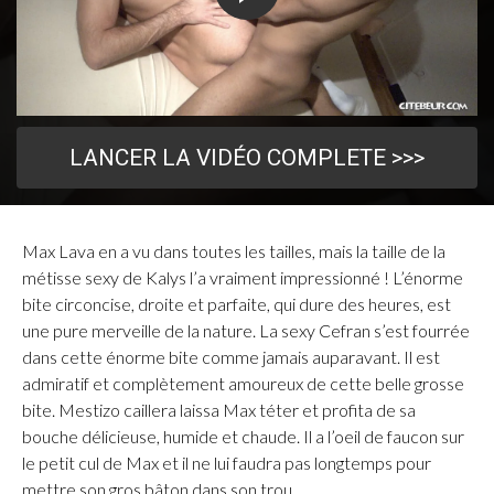
LANCER LA VIDÉO COMPLETE >>>
Max Lava en a vu dans toutes les tailles, mais la taille de la
métisse sexy de Kalys l’a vraiment impressionné ! L’énorme
bite circoncise, droite et parfaite, qui dure des heures, est
une pure merveille de la nature. La sexy Cefran s’est fourrée
dans cette énorme bite comme jamais auparavant. Il est
admiratif et complètement amoureux de cette belle grosse
bite. Mestizo caillera laissa Max téter et profita de sa
bouche délicieuse, humide et chaude. Il a l’oeil de faucon sur
le petit cul de Max et il ne lui faudra pas longtemps pour
mettre son gros bâton dans son trou.