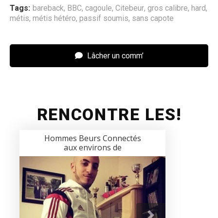
Tags:
bareback
,
BBC
,
cagoule
,
Citebeur
,
gros calibre
,
hard
,
métis
,
métis hétéro
,
passif soumis
,
sans capote
Lâcher un comm’
RENCONTRE LES!