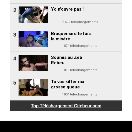
Yo n'ouvre pas !
2
2 609 téléchargements
Braquemard te fais
3
la misère
1874 téléchargements
Soumis au Zeb
4
Rebeu
1019 téléchargements
Tu vas kiffer ma
5
grosse queue
1004 téléchargements
Top Téléchargement
Citebeur.com