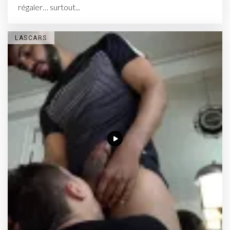
régaler… surtout...
LASCARS