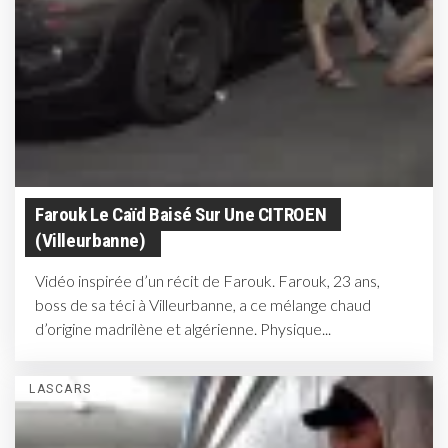
Farouk Le Caïd Baisé Sur Une CITROEN
(Villeurbanne)
Vidéo inspirée d’un récit de Farouk. Farouk, 23 ans,
boss de sa téci à Villeurbanne, a ce mélange chaud
d’origine madrilène et algérienne. Physique...
LASCARS