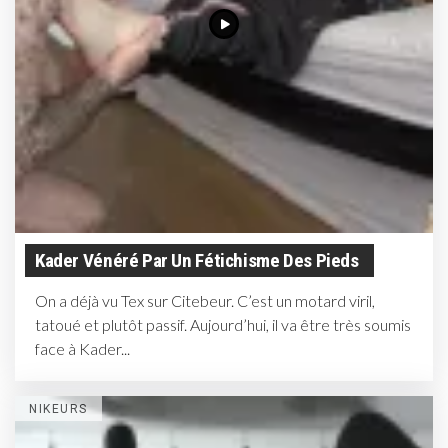
Kader Vénéré Par Un Fétichisme Des Pieds
On a déjà vu Tex sur Citebeur. C’est un motard viril,
tatoué et plutôt passif. Aujourd’hui, il va être très soumis
face à Kader...
NIKEURS