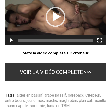
c
t
e
u
r
v
i
d
Mate la vidéo complète sur citebeur
é
o
VOIR LA VIDÉO COMPLETE >>>
Tags:
algérien passif
,
arabe passif
,
bareback
,
Citebeur
,
entre beurs
,
jeune mec
,
macho
,
maghrébin
,
plan cul
,
racaille
,
sans capote
,
sodomie
,
tunisien TBM