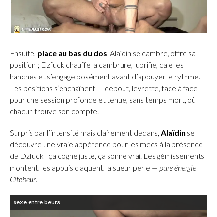
Ensuite,
place au bas du dos
. Alaïdin se cambre, offre sa
position ; Dzfuck chauffe la cambrure, lubrifie, cale les
hanches et s’engage posément avant d’appuyer le rythme.
Les positions s’enchaînent — debout, levrette, face à face —
pour une session profonde et tenue, sans temps mort, où
chacun trouve son compte.
Surpris par l’intensité mais clairement dedans,
Alaïdin
se
découvre une vraie appétence pour les mecs à la présence
de Dzfuck : ça cogne juste, ça sonne vrai. Les gémissements
montent, les appuis claquent, la sueur perle —
pure énergie
Citebeur
.
L
sexe entre beurs
e