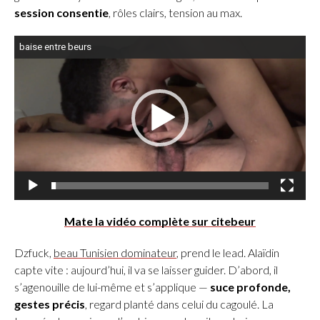
session consentie
, rôles clairs, tension au max.
L
baise entre beurs
e
c
t
e
u
r
v
i
d
Mate la vidéo complète sur citebeur
é
Dzfuck,
beau Tunisien dominateur
, prend le lead. Alaïdin
o
capte vite : aujourd’hui, il va se laisser guider. D’abord, il
s’agenouille de lui-même et s’applique —
suce profonde,
gestes précis
, regard planté dans celui du cagoulé. La