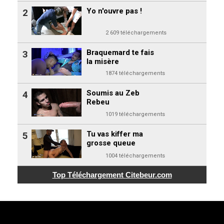
Yo n'ouvre pas !
2
2 609 téléchargements
Braquemard te fais
3
la misère
1874 téléchargements
Soumis au Zeb
4
Rebeu
1019 téléchargements
Tu vas kiffer ma
5
grosse queue
1004 téléchargements
Top Téléchargement
Citebeur.com