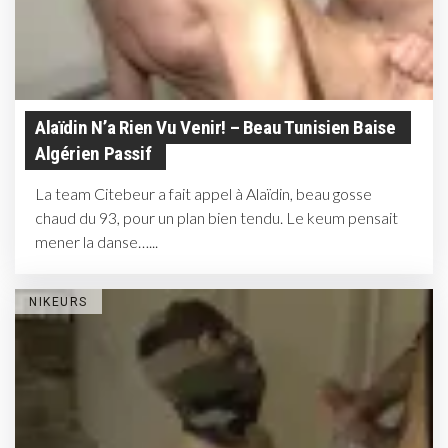
Alaïdin N’a Rien Vu Venir! – Beau Tunisien Baise
Algérien Passif
La team Citebeur a fait appel à Alaïdin, beau gosse
chaud du 93, pour un plan bien tendu. Le keum pensait
mener la danse…...
NIKEURS