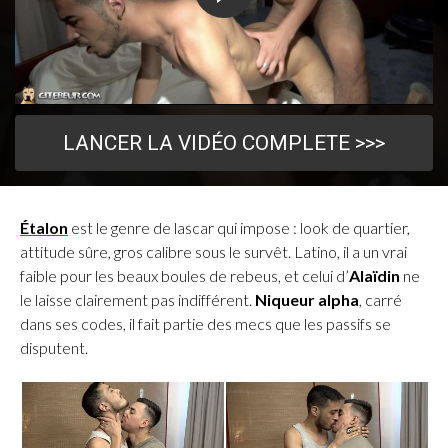
LANCER LA VIDÉO COMPLETE >>>
Étalon
est le genre de lascar qui impose : look de quartier,
attitude sûre, gros calibre sous le survêt. Latino, il a un vrai
faible pour les beaux boules de rebeus, et celui d’
Alaïdin
ne
le laisse clairement pas indifférent.
Niqueur alpha
, carré
dans ses codes, il fait partie des mecs que les passifs se
disputent.