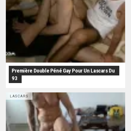
Première Double Péné Gay Pour Un Lascars Du
93
LASCARS