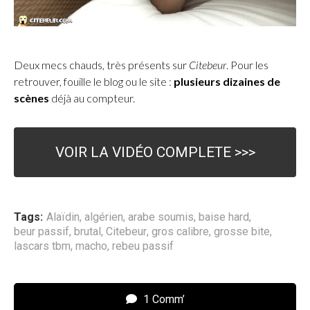
Deux mecs chauds, très présents sur
Citebeur
. Pour les
retrouver, fouille le blog ou le site :
plusieurs dizaines de
scènes
déjà au compteur.
VOIR LA VIDÉO COMPLETE >>>
Tags:
Alaïdin
,
algérien
,
arabe soumis
,
baise hard
,
beur passif
,
brutal
,
Citebeur
,
gros calibre
,
grosse bite
,
lascars tbm
,
macho
,
rebeu passif
1 Comm’