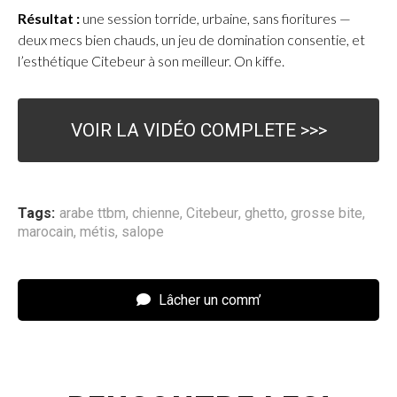
Résultat :
une session torride, urbaine, sans fioritures —
deux mecs bien chauds, un jeu de domination consentie, et
l’esthétique Citebeur à son meilleur. On kiffe.
VOIR LA VIDÉO COMPLETE >>>
Tags:
arabe ttbm
,
chienne
,
Citebeur
,
ghetto
,
grosse bite
,
marocain
,
métis
,
salope
Lâcher un comm’