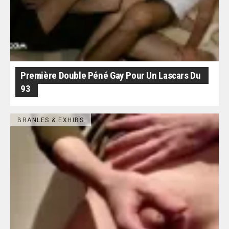
Première Double Péné Gay Pour Un Lascars Du
93
BRANLES & EXHIBS