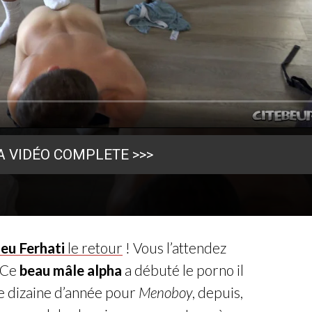
A VIDÉO COMPLETE >>>
eu Ferhati
le retour
! Vous l’attendez
! Ce
beau mâle alpha
a débuté le porno il
e dizaine d’année pour
Menoboy
, depuis,