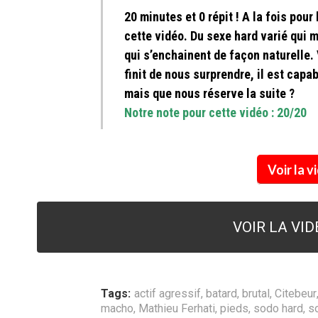
20 minutes et 0 répit ! A la fois pou
cette vidéo. Du sexe hard varié qui 
qui s’enchainent de façon naturelle.
finit de nous surprendre, il est cap
mais que nous réserve la suite ?
Notre note pour cette vidéo : 20/20
Voir la 
VOIR LA VI
Tags:
actif agressif
,
batard
,
brutal
,
Citebeur
macho
,
Mathieu Ferhati
,
pieds
,
sodo hard
,
s