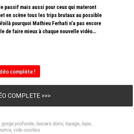
r le passif mais aussi pour ceux qui materont
met en scène tous les trips brutaux au possible
 Voilà pourquoi Mathieu Ferhati n’a pas encore
able de faire mieux à chaque nouvelle vidéo…
vidéo complète !
DÉO COMPLETE >>>
,
gorge profonde
,
lascars domi
,
lopage
,
lope
,
oumis
,
vide couilles