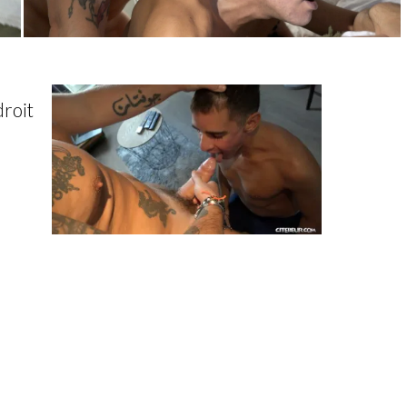
droit
e