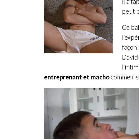
il a f
peut p
Ce ba
l’exp
façon 
David 
l’inti
entreprenant et macho
comme il sa