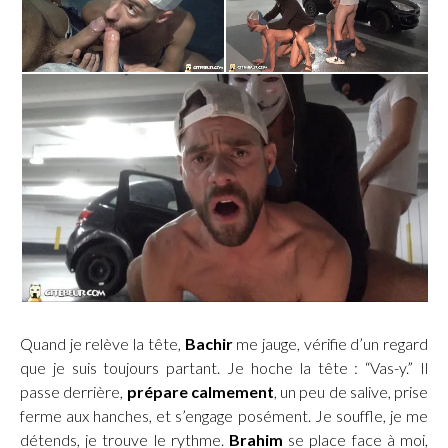
Quand je relève la tête,
Bachir
me jauge, vérifie d’un regard
que je suis toujours partant. Je hoche la tête : “Vas-y.” Il
passe derrière,
prépare calmement
, un peu de salive, prise
ferme aux hanches, et s’engage posément. Je souffle, je me
détends, je trouve le rythme.
Brahim
se place face à moi,