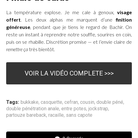
La température explose. Je me cale à genoux,
visage
offert
. Les deux alphas me marquent d’une
finition
généreuse
, pendant que je tiens le regard de Bachir. On
reste un instant à reprendre notre souffle, sourires en coin,
puis on se rhabille. Discrétion promise — et l’envie claire de
remettre ça
très bientôt.
VOIR LA VIDÉO COMPLETE >>>
Tags:
bukkake
,
casquette
,
cefran
,
cousin
,
double péné
,
double pénétration anale
,
entre potes
,
jockstrap
,
partouze bareback
,
racaille
,
sans capote