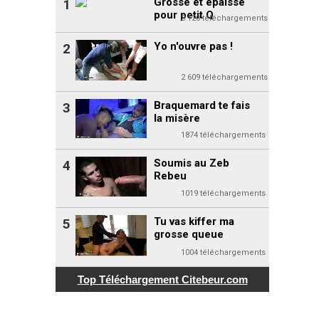
Grosse et épaisse
1
pour petit Q
3 120 téléchargements
Yo n'ouvre pas !
2
2 609 téléchargements
Braquemard te fais
3
la misère
1874 téléchargements
Soumis au Zeb
4
Rebeu
1019 téléchargements
Tu vas kiffer ma
5
grosse queue
1004 téléchargements
Top Téléchargement
Citebeur.com