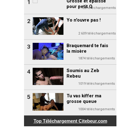
Grosse et épaisse
1
pour petit Q
3 120 téléchargements
Yo n'ouvre pas !
2
2 609 téléchargements
Braquemard te fais
3
la misère
1874 téléchargements
Soumis au Zeb
4
Rebeu
1019 téléchargements
Tu vas kiffer ma
5
grosse queue
1004 téléchargements
Top Téléchargement
Citebeur.com