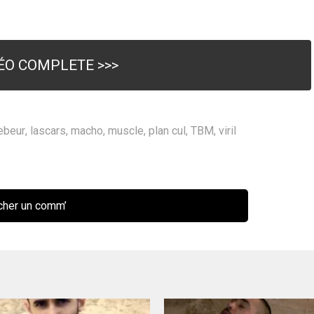
DÉO COMPLETE >>>
ebeur
,
lascars
,
macho
,
muscle
,
plan cul
,
TBM
,
viril
her un comm’