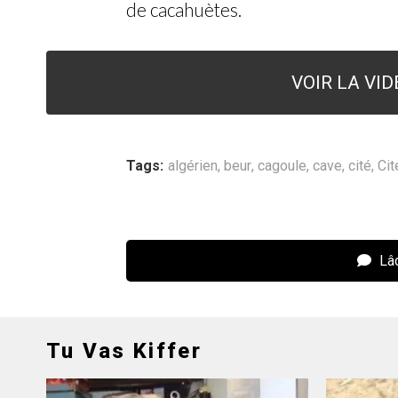
de cacahuètes.
VOIR LA VI
Tags:
algérien
,
beur
,
cagoule
,
cave
,
cité
,
Cit
Lâc
Tu Vas Kiffer