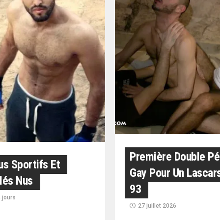
Première Double P
s Sportifs Et
Gay Pour Un Lascar
lés Nus
93
4 jours
27 juillet 2026