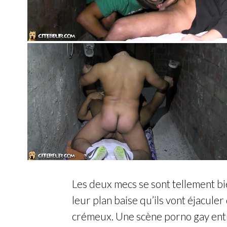
Les deux mecs se sont tellement bie
leur plan baise qu’ils vont éjacul
crémeux. Une scène porno gay entr