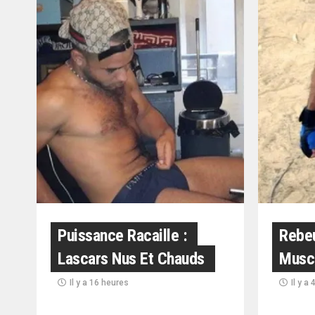
Puissance Racaille :
Rebeu
Lascars Nus Et Chauds
Musc
Il y a 16 heures
Il y a 