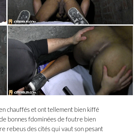
n chauffés et ont tellement bien kiffé
er de bonnes fdominées de foutre bien
e rebeus des cités qui vaut son pesant