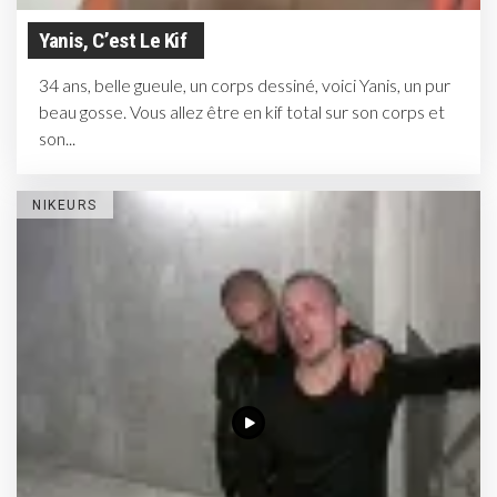
Yanis, C’est Le Kif
34 ans, belle gueule, un corps dessiné, voici Yanis, un pur
beau gosse. Vous allez être en kif total sur son corps et
son...
NIKEURS