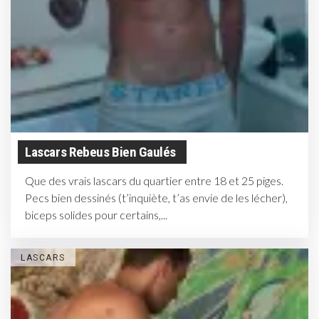
Lascars Rebeus Bien Gaulés
Que des vrais lascars du quartier entre 18 et 25 piges.
Pecs bien dessinés (t’inquiète, t’as envie de les lécher),
biceps solides pour certains,...
LASCARS