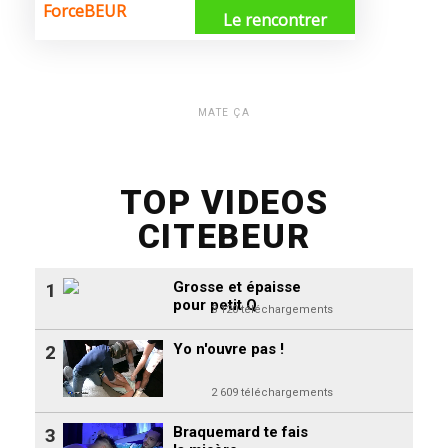
MATE ÇA
TOP VIDEOS
CITEBEUR
Grosse et épaisse
1
pour petit Q
3 120 téléchargements
Yo n'ouvre pas !
2
2 609 téléchargements
Braquemard te fais
3