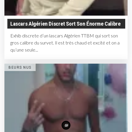
Lascars Algérien Discret Sort Son Énorme Calibre
Exhib discrete d’un lascars Algérien TTBM qui sort son
gros calibre du survet. Il est très chaud et excité et on a
qu’une seule...
BEURS NUS