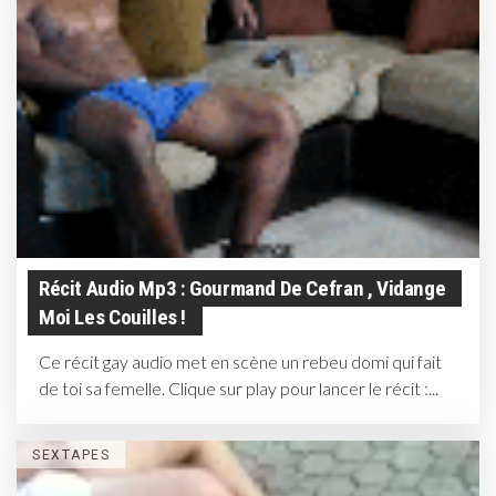
Récit Audio Mp3 : Gourmand De Cefran , Vidange
Moi Les Couilles !
Ce récit gay audio met en scène un rebeu domi qui fait
de toi sa femelle. Clique sur play pour lancer le récit :...
SEXTAPES