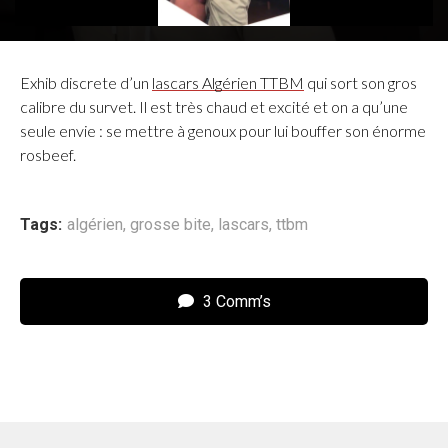
Exhib discrete d’un
lascars Algérien TTBM
qui sort son gros
calibre du survet. Il est très chaud et excité et on a qu’une
seule envie : se mettre à genoux pour lui bouffer son énorme
rosbeef.
Tags:
algérien
,
grosse bite
,
lascars
,
ttbm
3 Comm’s