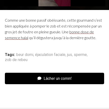
Comme une bonne passif obéissante, cette gourmand s’est
bien appliquée à pomper le zob et est récompensée par un
gros jet de foutre en pleine gueule. Une
bonne dose de
semence halal
qu’il dégustera jusqu’à la dernière goutte.
Tags:
beur domi
,
éjaculation faciale
,
jus
,
sperme
,
zob de rebeu
Lâcher un comm’