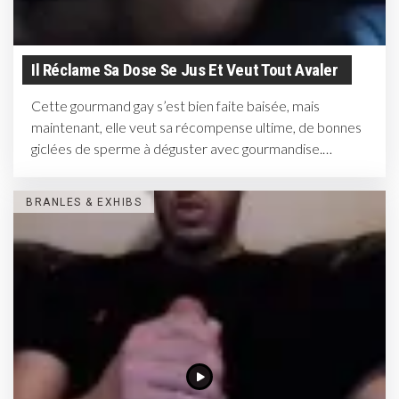
Il Réclame Sa Dose Se Jus Et Veut Tout Avaler
Cette gourmand gay s’est bien faite baisée, mais
maintenant, elle veut sa récompense ultime, de bonnes
giclées de sperme à déguster avec gourmandise.
Allongé...
BRANLES & EXHIBS