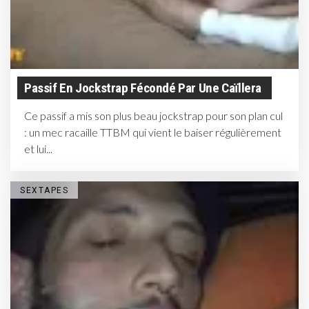
Passif En Jockstrap Fécondé Par Une Caïllera
Ce passif a mis son plus beau jockstrap pour son plan cul
: un mec racaille TTBM qui vient le baiser régulièrement
et lui...
SEXTAPES