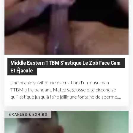
Middle Eastern TTBM S’astique Le Zob Face Cam
Et Éjacule
Une branle suivit d’une éjaculation d’un musulman
TTBM ultra bandant. Matez sa grosse bite circoncise
qu’il astique jusqu’à faire jaillir une fontaine de sperme....
BRANLES & EXHIBS