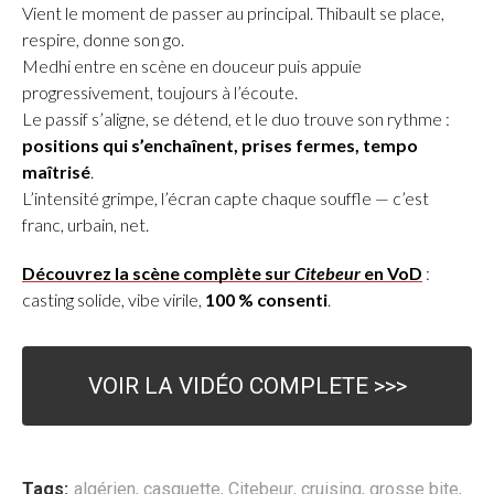
Vient le moment de passer au principal. Thibault se place,
respire, donne son go.
Medhi entre en scène en douceur puis appuie
progressivement, toujours à l’écoute.
Le passif s’aligne, se détend, et le duo trouve son rythme :
positions qui s’enchaînent, prises fermes, tempo
maîtrisé
.
L’intensité grimpe, l’écran capte chaque souffle — c’est
franc, urbain, net.
Découvrez la scène complète sur
Citebeur
en VoD
:
casting solide, vibe virile,
100 % consenti
.
VOIR LA VIDÉO COMPLETE >>>
Tags:
algérien
,
casquette
,
Citebeur
,
cruising
,
grosse bite
,