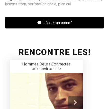
lascars ttbm
,
perforation anale
,
plan cul
Lâcher un comm’
RENCONTRE LES!