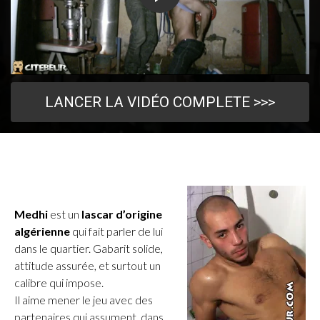
LANCER LA VIDÉO COMPLETE >>>
Medhi
est un
lascar d’origine
algérienne
qui fait parler de lui
dans le quartier. Gabarit solide,
attitude assurée, et surtout un
calibre qui impose.
Il aime mener le jeu avec des
partenaires qui assument, dans