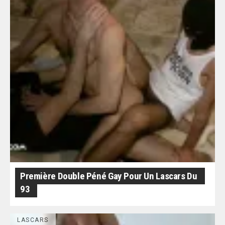
Première Double Péné Gay Pour Un Lascars Du
93
LASCARS