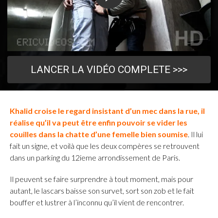
LANCER LA VIDÉO COMPLETE >>>
Khalid croise le regard insistant d’un mec dans la rue, il
réalise qu’il va peut être enfin pouvoir se vider les
couilles dans la chatte d’une femelle bien soumise
. Il lui
fait un signe, et voilà que les deux compères se retrouvent
dans un parking du 12ieme arrondissement de Paris.
Il peuvent se faire surprendre à tout moment, mais pour
autant, le lascars baisse son survet, sort son zob et le fait
bouffer et lustrer à l’inconnu qu’il vient de rencontrer.