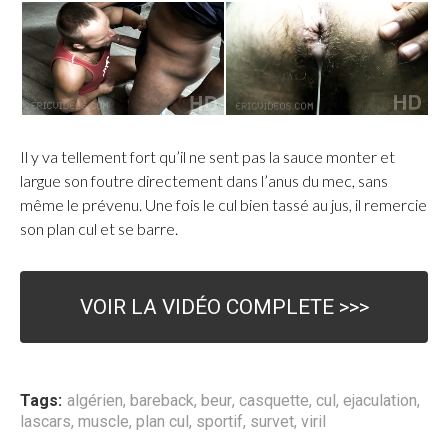
Il y va tellement fort qu’il ne sent pas la sauce monter et
largue son foutre directement dans l’anus du mec, sans
même le prévenu. Une fois le cul bien tassé au jus, il remercie
son plan cul et se barre.
VOIR LA VIDÉO COMPLETE >>>
Tags:
algérien
,
bareback
,
beur
,
casquette
,
cul
,
ejaculation
,
lascars
,
muscle
,
plan cul
,
sportif
,
survet
,
viril