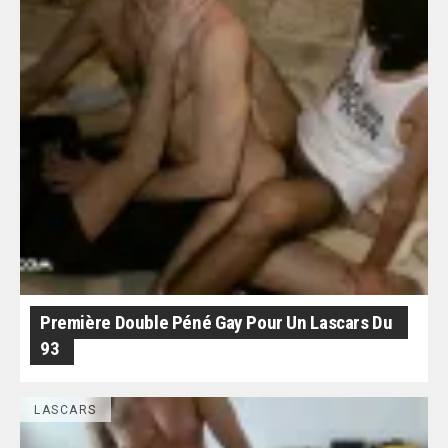
Première Double Péné Gay Pour Un Lascars Du
93
LASCARS