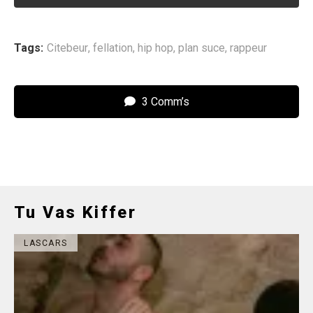
Tags:
Citebeur
,
fellation
,
hip hop
,
plan suce
,
rappeur
3 Comm’s
Tu Vas Kiffer
LASCARS