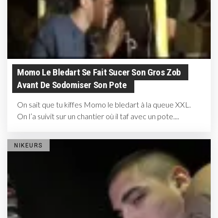
Momo Le Bledart Se Fait Sucer Son Gros Zob
Avant De Sodomiser Son Pote
On sait que tu kiffes Momo le bledart à la queue XXL.
On l’a suivit sur un chantier où il taf avec un pote....
NIKEURS