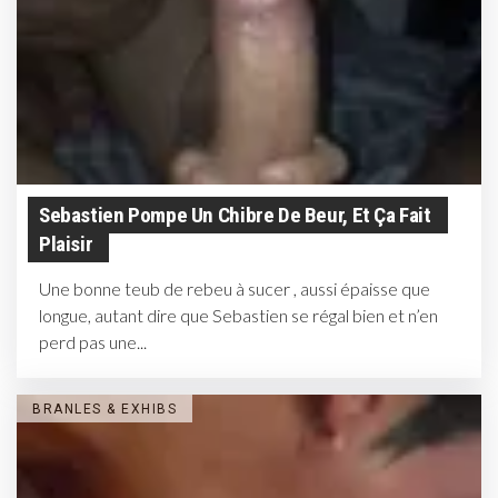
Sebastien Pompe Un Chibre De Beur, Et Ça Fait
Plaisir
Une bonne teub de rebeu à sucer , aussi épaisse que
longue, autant dire que Sebastien se régal bien et n’en
perd pas une...
BRANLES & EXHIBS