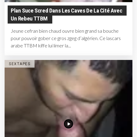
Plan Suce Scred Dans Les Caves De La Cité Avec
Un Rebeu TTBM
Jeune cefran bien chaud ouvre bien grand sa bouche
pour pouvoir gober ce gros zgeg d’algérien. Ce lascars
arabe TTBM kiffe lui limer la...
SEXTAPES