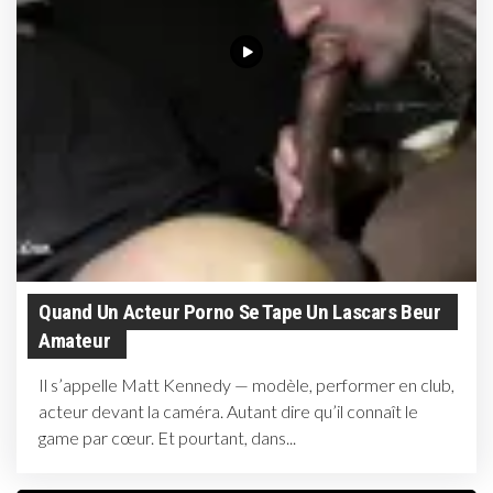
Quand Un Acteur Porno Se Tape Un Lascars Beur
Amateur
Il s’appelle Matt Kennedy — modèle, performer en club,
acteur devant la caméra. Autant dire qu’il connaît le
game par cœur. Et pourtant, dans...