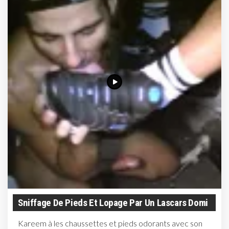
Sniffage De Pieds Et Lopage Par Un Lascars Domi
Kareem à les chaussettes et pieds odorants avec son