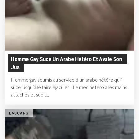
Homme Gay Suce Un Arabe Hétéro Et Avale Son
Jus
Homme gay soumis au service d’un arabe hétéro qu’il
suce jusqu’à le faire éjaculer ! Le mec hétéro a les mains
attachés et subit...
LASCARS