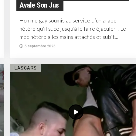
Avale Son Jus
Homme gay soumis au service d’un arabe
hétéro qu’il suce jusqu’à le faire éjaculer ! Le
mec hétéro a les mains attachés et subit...
5 septembre 2025
LASCARS