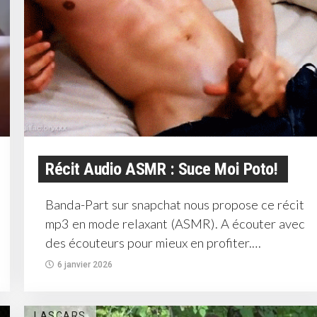
Récit Audio ASMR : Suce Moi Poto!
Banda-Part sur snapchat nous propose ce récit
mp3 en mode relaxant (ASMR). A écouter avec
des écouteurs pour mieux en profiter.
Aujourd’hui, c’est Kamel...
6 janvier 2026
LASCARS