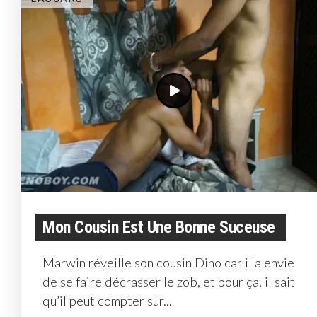
Mon Cousin Est Une Bonne Suceuse
Marwin réveille son cousin Dino car il a envie
de se faire décrasser le zob, et pour ça, il sait
qu’il peut compter sur...