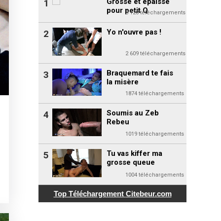
Grosse et épaisse
1
pour petit Q
3 120 téléchargements
Yo n'ouvre pas !
2
2 609 téléchargements
Braquemard te fais
3
la misère
1874 téléchargements
Soumis au Zeb
4
Rebeu
1019 téléchargements
Tu vas kiffer ma
5
grosse queue
1004 téléchargements
Top Téléchargement
Citebeur.com