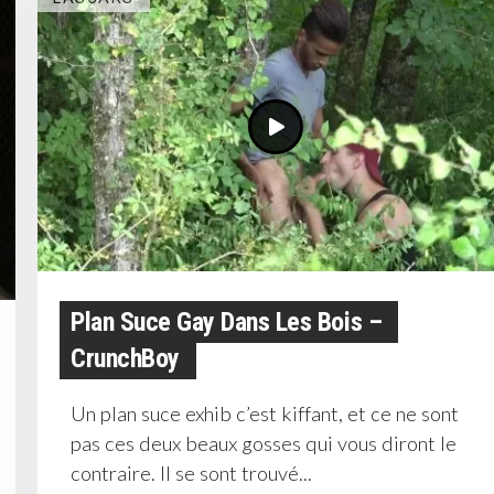
Plan Suce Gay Dans Les Bois –
CrunchBoy
Un plan suce exhib c’est kiffant, et ce ne sont
pas ces deux beaux gosses qui vous diront le
contraire. Il se sont trouvé...