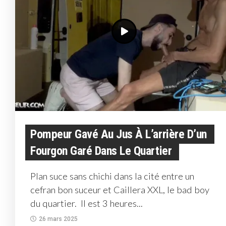
Pompeur Gavé Au Jus À L’arrière D’un
Fourgon Garé Dans Le Quartier
Plan suce sans chichi dans la cité entre un
cefran bon suceur et Caillera XXL, le bad boy
du quartier. Il est 3 heures...
26 mars 2025