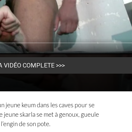
A VIDÉO COMPLETE >>>
n jeune keum dans les caves pour se
Le jeune skarla se met à genoux, gueule
 l’engin de son pote.