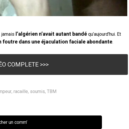
l’algérien n’avait autant bandé
r, jamais
qu’aujourd’hui. Et
n foutre dans une éjaculation faciale abondante
.
DÉO COMPLETE >>>
mpeur
,
racaille
,
soumis
,
TBM
her un comm’