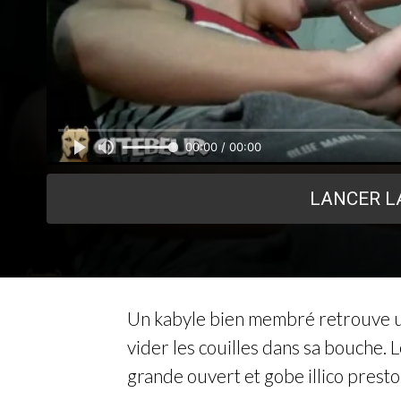
00:00 / 00:00
LANCER L
Un kabyle bien membré retrouve u
vider les couilles dans sa bouche. 
grande ouvert et gobe illico presto