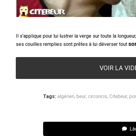
Il s’applique pour lui lustrer la verge sur toute la longueu
so
ses couilles remplies sont prêtes à lui déverser tout
VOIR LA VI
Tags:
algérien
,
beur
,
circoncis
,
Citebeur
,
po
Lâc