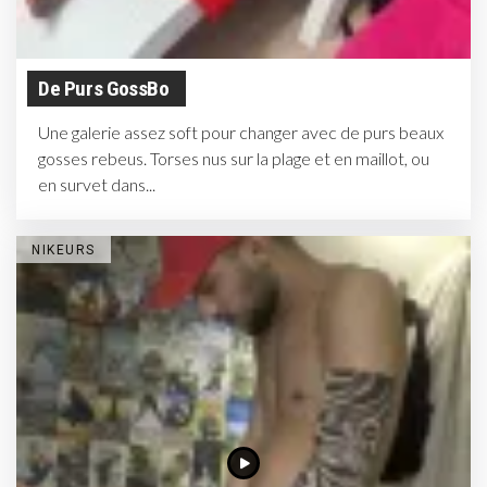
De Purs GossBo
Une galerie assez soft pour changer avec de purs beaux
gosses rebeus. Torses nus sur la plage et en maillot, ou
en survet dans...
NIKEURS