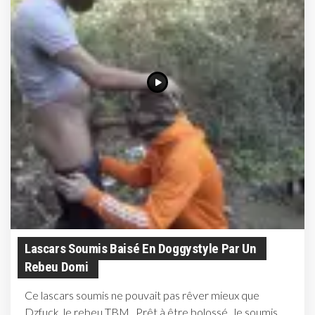
Lascars Soumis Baisé En Doggystyle Par Un
Rebeu Domi
Ce lascars soumis ne pouvait pas rêver mieux que
Dzfuck, le rebeu TBM . Prêt à être bolossé , le soumis