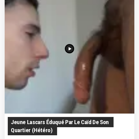
Jeune Lascars Éduqué Par Le Caïd De Son
Quartier (hétéro)