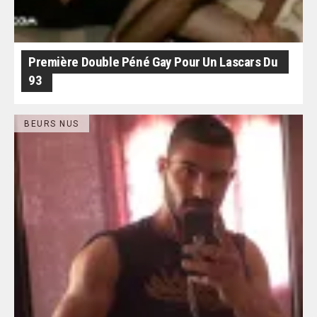
Première Double Péné Gay Pour Un Lascars Du
93
BEURS NUS