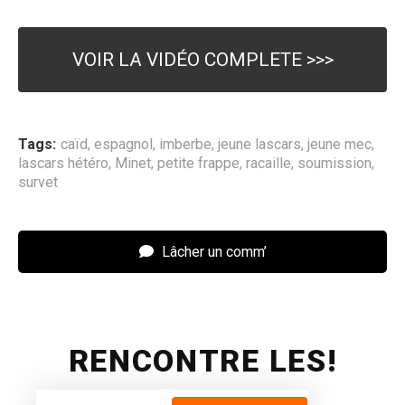
VOIR LA VIDÉO COMPLETE >>>
Tags:
caïd
,
espagnol
,
imberbe
,
jeune lascars
,
jeune mec
,
lascars hétéro
,
Minet
,
petite frappe
,
racaille
,
soumission
,
survet
Lâcher un comm’
RENCONTRE LES!