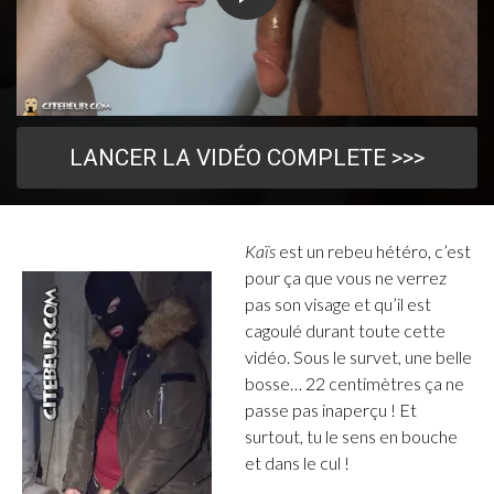
LANCER LA VIDÉO COMPLETE >>>
Kaïs
est un rebeu hétéro, c’est
pour ça que vous ne verrez
pas son visage et qu’il est
cagoulé durant toute cette
vidéo. Sous le survet, une belle
bosse… 22 centimètres ça ne
passe pas inaperçu ! Et
surtout, tu le sens en bouche
et dans le cul !