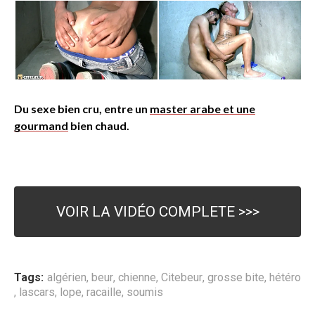
Du sexe bien cru, entre un
master arabe et une
gourmand
bien chaud.
VOIR LA VIDÉO COMPLETE >>>
Tags:
algérien
,
beur
,
chienne
,
Citebeur
,
grosse bite
,
hétéro
,
lascars
,
lope
,
racaille
,
soumis