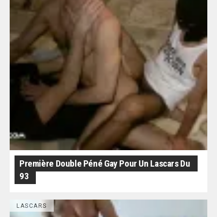
Première Double Péné Gay Pour Un Lascars Du
93
LASCARS