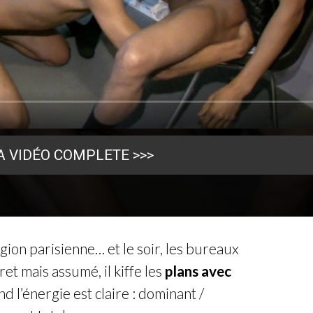
A VIDÉO COMPLETE >>>
on parisienne… et le soir, les bureaux
et mais assumé, il kiffe les
plans avec
nd l’énergie est claire : dominant /