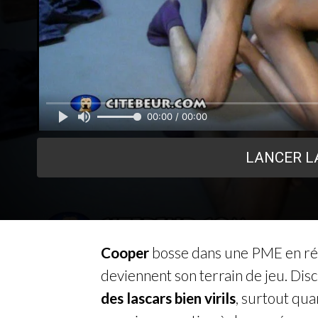
00:00 / 00:00
LANCER L
Cooper
bosse dans une PME en régi
deviennent son terrain de jeu. Discr
des lascars bien virils
, surtout qua