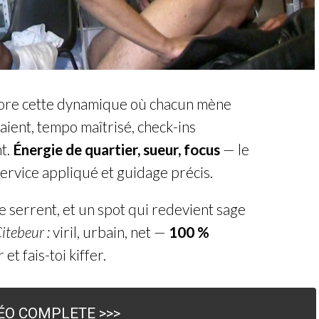
adore cette dynamique où chacun mène
aient, tempo maîtrisé, check-ins
nt.
Énergie de quartier, sueur, focus
— le
service appliqué et guidage précis.
se serrent, et un spot qui redevient sage
itebeur :
viril, urbain, net —
100 %
et fais-toi kiffer.
DÉO COMPLETE >>>