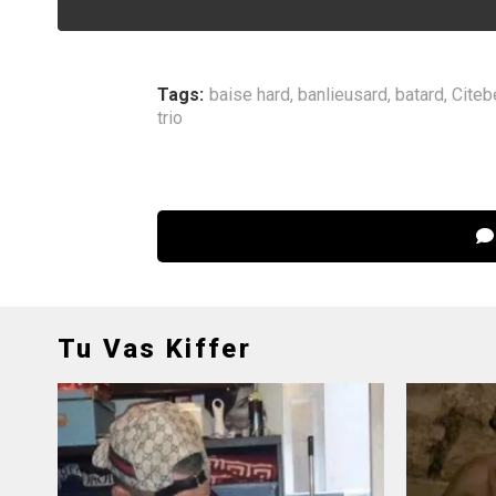
Tags:
baise hard
,
banlieusard
,
batard
,
Citeb
trio
Tu Vas Kiffer