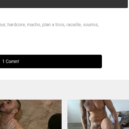
eur
,
hardcore
,
macho
,
plan a trois
,
racaille
,
soumis
,
1 Comm’