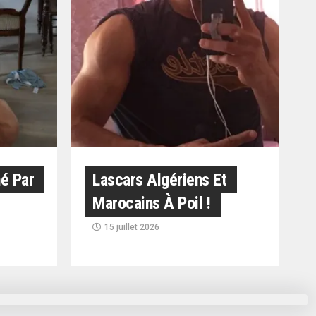
né Par
Lascars Algériens Et
Marocains À Poil !
15 juillet 2026