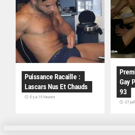
Prem
Puissance Racaille :
Gay P
Lascars Nus Et Chauds
93
Il y a 15 heures
27 jui