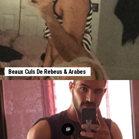
Beaux Culs De Rebeus & Arabes
BEURS NUS