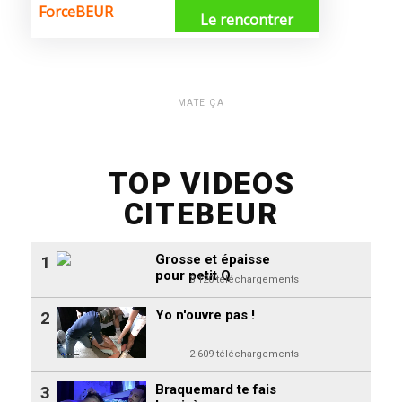
MATE ÇA
TOP VIDEOS
CITEBEUR
Grosse et épaisse
1
pour petit Q
3 120 téléchargements
Yo n'ouvre pas !
2
2 609 téléchargements
Braquemard te fais
3