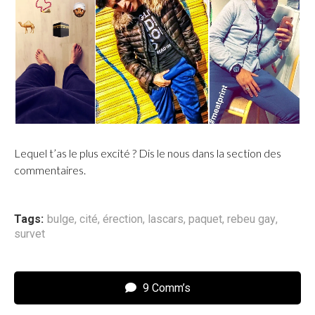
Lequel t’as le plus excité ? Dis le nous dans la section des
commentaires.
Tags:
bulge
,
cité
,
érection
,
lascars
,
paquet
,
rebeu gay
,
survet
9 Comm’s