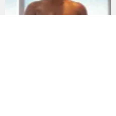
Beau Gosse S’exhibe Et Se Branle Avec Ses
Potes