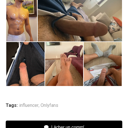
Tags:
influencer
,
Onlyfans
Lâcher un comm’