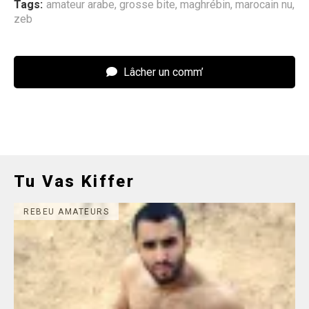
Tags:
amateur arabe
,
grosse bite
,
maghrébin
,
marocain nu
,
zeb
Lâcher un comm’
Tu Vas Kiffer
REBEU AMATEURS