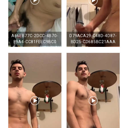
A66EB77C-2DCC-4B70-
D79ACA29-C48D-4D87-
89A4-CC81FEEC9BC0
BD25-CD685BC21AAA