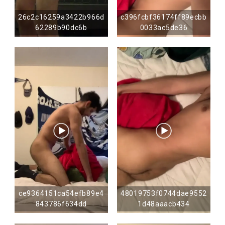
26c2c16259a3422b966d
c396fcbf36174ff89ecbb
62289b90dc6b
0033ac5de36
ce9364151ca54efb89e4
48019753f0744dae9552
843786f634dd
1d48aaacb434