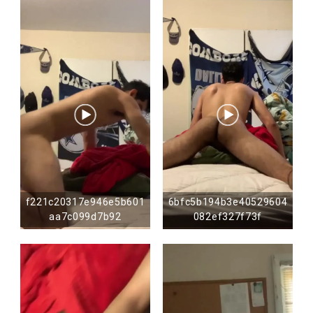
f221c20317e946e5b601
6bfc5b194b3e40529604
aa7c099d7b92
082ef327f73f