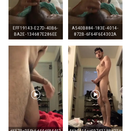
EFF19143-E27D-40B6-
A540B884-183E-4014-
BA2E-134687E286EE
872B-6F64F6E4302A
df579c35fb6d44df844f2
46b0f14ecf9743188d21a