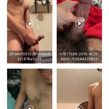
25fa4e5551524144a6cb
67B71EBB-2D95-4E20-
e31878a1ccf5
B005-7E6B8A42DB03