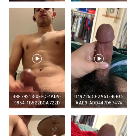
4BE79213-0EFC-4AD9-
D49226D0-2A51-46BC-
9854-1B522BCA722D
AAE9-ADD447D57474