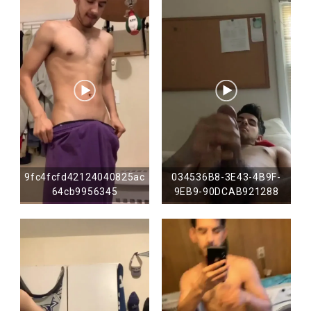
9fc4fcfd42124040825ac
034536B8-3E43-4B9F-
64cb9956345
9EB9-90DCAB921288