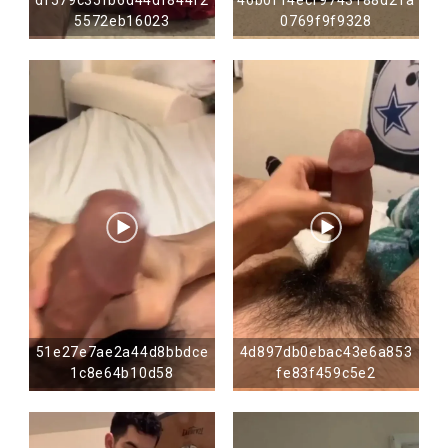
5572eb16023
0769f9f9328
51e27e7ae2a44d8bbdce
4d897db0ebac43e6a853
1c8e64b10d58
fe83f459c5e2