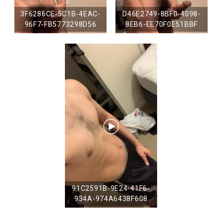
3F6286CE-5C1B-4EAC-
D46E2749-8BF0-4098-
96F7-FB5773298D56
8EB6-EE70F0E51BBF
91C2591B-9E24-41F6-
934A-974A6438F608