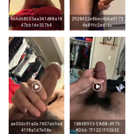
464d68553aa341d88a18
2928422e8bec4b6a9173
47bb1de357b4
4a89fc2ed1bc
ae00dc91a0e7407ab9ad
1884B953-EAB8-4975-
41f8a1d7e08e
AD66-7F12D1F0265E