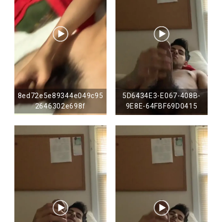
8ed72e5e89344e049c95
5D6434E3-E067-408B-
2646302e698f
9E8E-64FBF69D0415