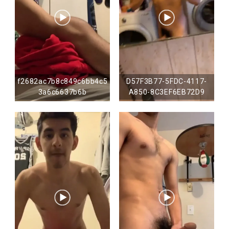
f2682ac7b8c849c6bb4c5
D57F3B77-5FDC-4117-
3a6c6637b6b
A850-8C3EF6EB72D9