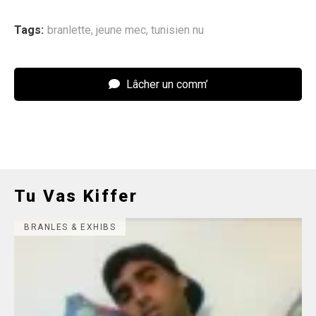
Tags:
branlette
,
jeune mec
,
tunisien nu
Lâcher un comm’
Tu Vas Kiffer
BRANLES & EXHIBS