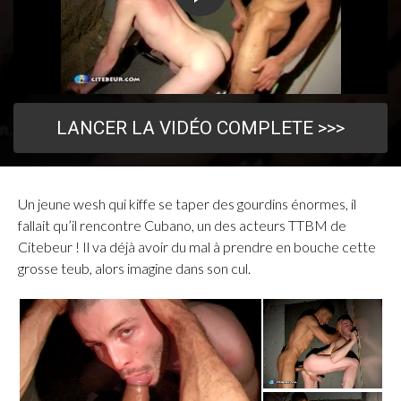
LANCER LA VIDÉO COMPLETE >>>
Un jeune wesh qui kiffe se taper des gourdins énormes, il
fallait qu’il rencontre Cubano, un des acteurs TTBM de
Citebeur ! Il va déjà avoir du mal à prendre en bouche cette
grosse teub, alors imagine dans son cul.