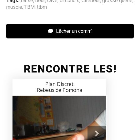
Tags:
baise
,
beur
,
cave
,
circoncis
,
Citebeur
,
grosse queue
,
muscle
,
TBM
,
ttbm
Lâcher un comm’
RENCONTRE LES!