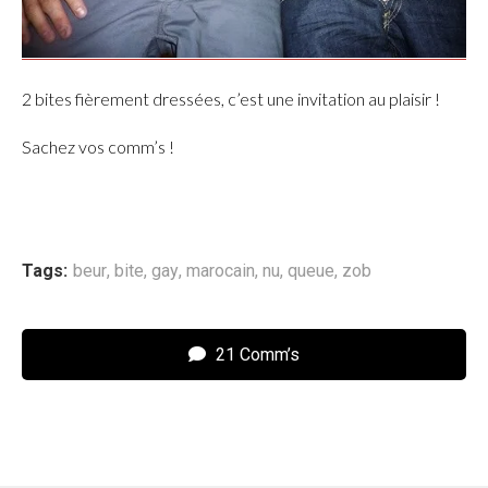
2 bites fièrement dressées, c’est une invitation au plaisir !
Sachez vos comm’s !
Tags:
beur
,
bite
,
gay
,
marocain
,
nu
,
queue
,
zob
21 Comm’s