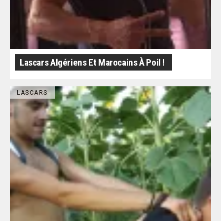
Lascars Algériens Et Marocains À Poil !
LASCARS