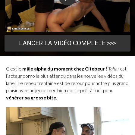
LANCER LA VIDÉO COMPLETE >>>
C’est le
mâle alpha du moment chez Citebeur
!
Tahar
est
l’acteur porno
le plus attendu dans les nouvelles vidéos du
label. Le rebeu trentaine est de retour pour notre plus grand
plaisir avec un jeune mec bien docile prêt à tout pour
vénérer sa grosse bite
.