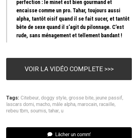
perfection : le minet est bien gourmand et
encaisse comme un pro. Tahar, toujours aussi
alpha, tantôt oisif quand il se fait sucer, et tantôt
bête de sexe quand il s’agit du pilonnage. C’est
rude, sans ménagement et tellement bandant !
VOIR LA VIDÉO COMPLETE >>>
Tags:
Citebeur
,
doggy style
,
grosse bite
,
jeune passif
,
lascars domi
,
macho
,
mâle alpha
,
marocain
,
racaille
,
rebeu tbm
,
soumis
,
tahar
,
u
Lâcher un comm’