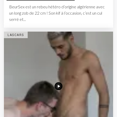
BeurSex est un rebeu hétéro d’origine algérienne avec
un long zob de 22 cm ! Son kif à l’occasion, c’est un cul
serré et...
LASCARS