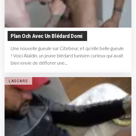
Plan Och Avec Un Blédard Domi
Une nouvelle gueule sur Citebeur, et qu’elle belle gueule
! Voici Alaïdin, un jeune blédard tunisien curieux qui avait
bien envie de déflorer une...
LASCARS