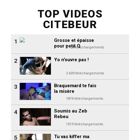
TOP VIDEOS
CITEBEUR
Grosse et épaisse
1
pour petit Q
3 120 téléchargements
Yo n'ouvre pas !
2
2 609 téléchargements
Braquemard te fais
3
la misère
1874 téléchargements
Soumis au Zeb
4
Rebeu
1019 téléchargements
Tu vas kiffer ma
5