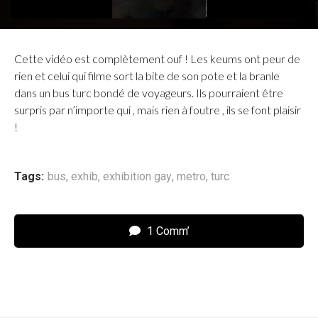
Cette vidéo est complètement ouf ! Les keums ont peur de
rien et celui qui filme sort la bite de son pote et la branle
dans un bus turc bondé de voyageurs. Ils pourraient être
surpris par n’importe qui , mais rien à foutre , ils se font plaisir
!
Tags:
bus
,
exhib
,
exhibition gay
,
metro
,
turc
1 Comm’