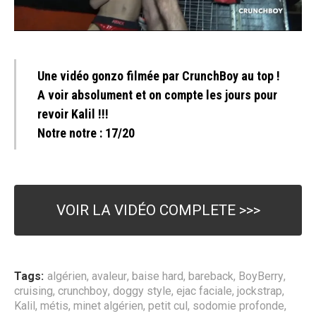
Une vidéo gonzo filmée par CrunchBoy au top !
A voir absolument et on compte les jours pour
revoir Kalil !!!
Notre notre : 17/20
VOIR LA VIDÉO COMPLETE >>>
Tags:
algérien
,
avaleur
,
baise hard
,
bareback
,
BoyBerry
,
cruising
,
crunchboy
,
doggy style
,
ejac faciale
,
jockstrap
,
Kalil
,
métis
,
minet algérien
,
petit cul
,
sodomie profonde
,