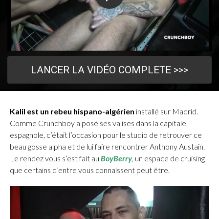
LANCER LA VIDÉO COMPLETE >>>
Kalil est un rebeu hispano-algérien
installé sur Madrid.
Comme Crunchboy a posé ses valises dans la capitale
espagnole, c’était l’occasion pour le studio de retrouver ce
beau gosse alpha et de lui faire rencontrer Anthony Austain.
Le rendez vous s’est fait au
BoyBerry
, un espace de cruising
que certains d’entre vous connaissent peut être.