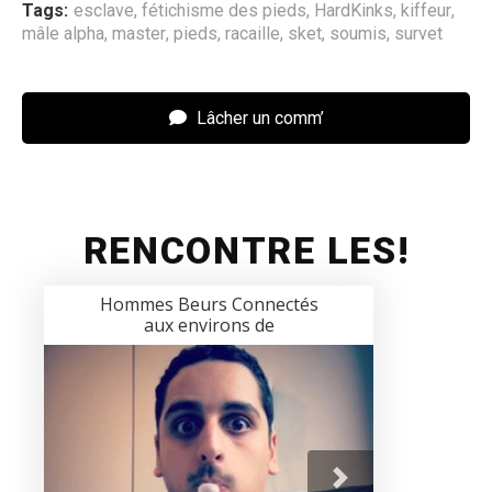
Tags:
esclave
,
fétichisme des pieds
,
HardKinks
,
kiffeur
,
mâle alpha
,
master
,
pieds
,
racaille
,
sket
,
soumis
,
survet
Lâcher un comm’
RENCONTRE LES!