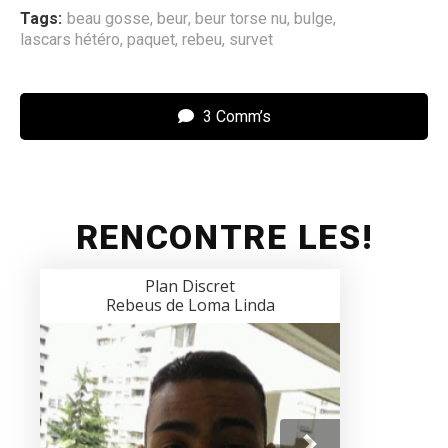
Tags:
beau gosse
,
beur
,
beur torse nu
,
bulge
,
lascars hétéro
,
paquet
,
rebeu
,
survet
3 Comm’s
RENCONTRE LES!