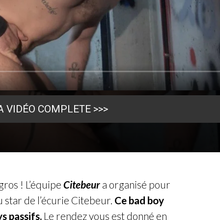
A VIDÉO COMPLETE >>>
gros ! L’équipe
Citebeur
a organisé pour
 star de l’écurie Citebeur.
Ce bad boy
s passifs.
Le rendez vous est donné en