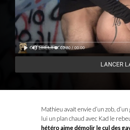
00:00 / 00:00
LANCER L
Mathieu avait envie d’un zob, d’un 
lui un plan chaud avec Kad le rebeu
hétéro aime démolir le cul des gay