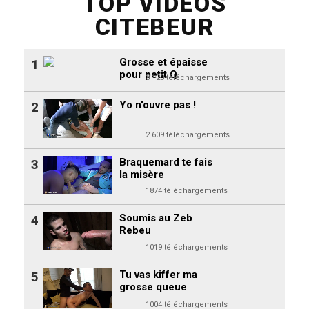
TOP VIDEOS
CITEBEUR
Grosse et épaisse
1
pour petit Q
3 120 téléchargements
Yo n'ouvre pas !
2
2 609 téléchargements
Braquemard te fais
3
la misère
1874 téléchargements
Soumis au Zeb
4
Rebeu
1019 téléchargements
Tu vas kiffer ma
5
grosse queue
1004 téléchargements