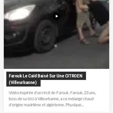
Farouk Le Caïd Baisé Sur Une CITROEN
(Villeurbanne)
Vidéo inspirée d’un récit de Farouk. Farouk, 23 ans,
boss de sa téci à Villeurbanne, a ce mélange chaud
d’origine madrilène et algérienne. Physique...