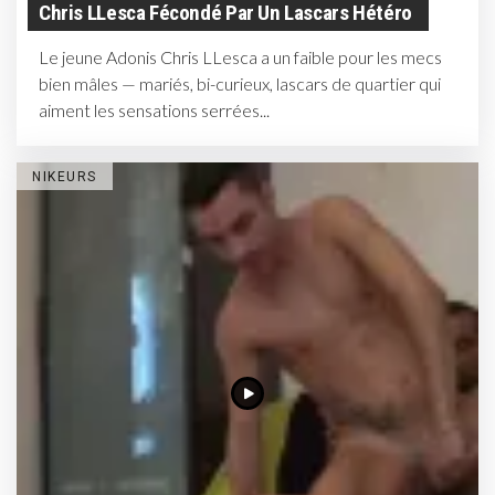
Chris LLesca Fécondé Par Un Lascars Hétéro
Le jeune Adonis Chris LLesca a un faible pour les mecs
bien mâles — mariés, bi-curieux, lascars de quartier qui
aiment les sensations serrées...
NIKEURS