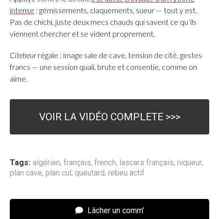
intense
: gémissements, claquements, sueur — tout y est.
Pas de chichi, juste deux mecs chauds qui savent ce qu’ils
viennent chercher et se vident proprement.
Citebeur
régale : image sale de cave, tension de cité, gestes
francs — une session quali, brute et consentie, comme on
aime.
VOIR LA VIDÉO COMPLETE >>>
Tags:
algérien
,
français
,
french
,
lascars français
,
niqueur
,
plan cave
,
plan cul
,
queutard
,
rebeu actif
Lâcher un comm’