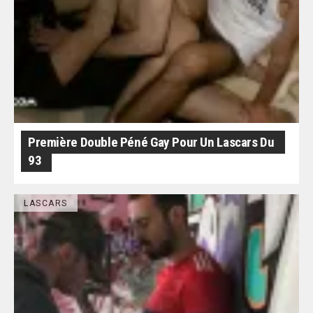
Première Double Péné Gay Pour Un Lascars Du
93
LASCARS