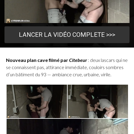
LANCER LA VIDÉO COMPLETE >>>
Nouveau plan cave filmé par
Citebeur
: deux lascars qui ne
se connaissent pas, attirance immédiate, couloirs sombres
d’un bâtiment du 93 — ambiance crue, urbaine, virile.