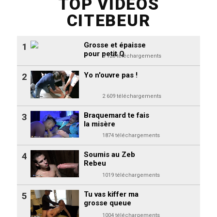
TOP VIDEOS
CITEBEUR
Grosse et épaisse
1
pour petit Q
3 120 téléchargements
Yo n'ouvre pas !
2
2 609 téléchargements
Braquemard te fais
3
la misère
1874 téléchargements
Soumis au Zeb
4
Rebeu
1019 téléchargements
Tu vas kiffer ma
5
grosse queue
1004 téléchargements