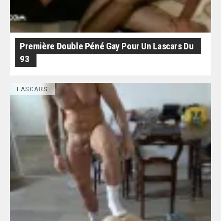
Première Double Péné Gay Pour Un Lascars Du
93
LASCARS