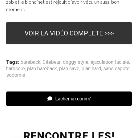
zob et le blondinet est réjouit d’avoir vécu un aussi bon
moment.
VOIR LA VIDÉO COMPLETE >>>
Tags:
bareback
,
Citebeur
,
doggy style
,
éjaculation faciale
,
hardcore
,
plan bareback
,
plan cave
,
plan hard
,
sans capote
,
sodomie
Lâcher un comm’
RENCONTRE LES!