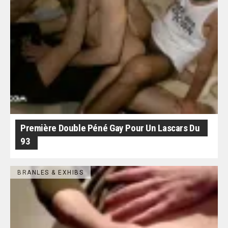
Première Double Péné Gay Pour Un Lascars Du
93
BRANLES & EXHIBS