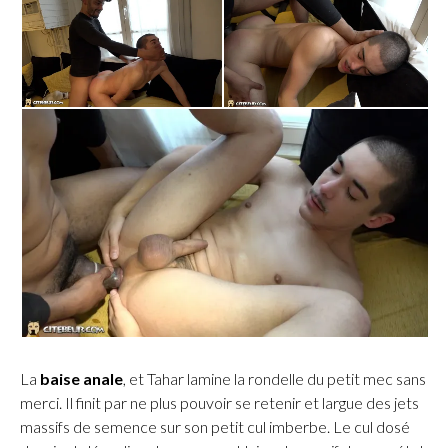
La
baise anale
, et Tahar lamine la rondelle du petit mec sans
merci. Il finit par ne plus pouvoir se retenir et largue des jets
massifs de semence sur son petit cul imberbe. Le cul dosé