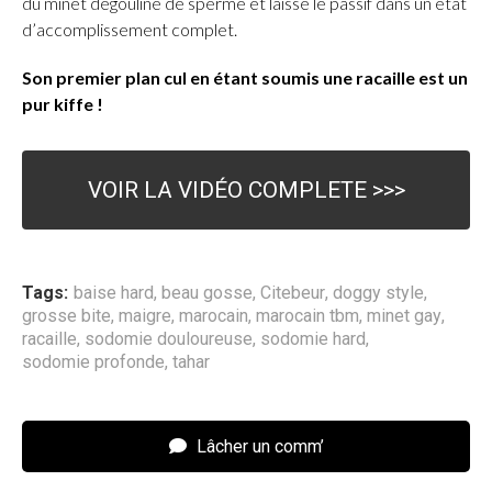
du minet dégouline de sperme et laisse le passif dans un état
d’accomplissement complet.
Son premier plan cul en étant soumis une racaille est un
pur kiffe !
VOIR LA VIDÉO COMPLETE >>>
Tags:
baise hard
,
beau gosse
,
Citebeur
,
doggy style
,
grosse bite
,
maigre
,
marocain
,
marocain tbm
,
minet gay
,
racaille
,
sodomie douloureuse
,
sodomie hard
,
sodomie profonde
,
tahar
Lâcher un comm’