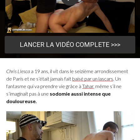
LANCER LA VIDÉO COMPLETE >>>
Chris Llesca
a 19 ans, il vit dans le seizième arrondissement
de Paris et ne s’était jamais fait
baisé par un lascars
. Un
fantasme qui va prendre vie grâce à
Tahar
, même s’il ne
s’imaginait pas à une
sodomie aussi intense que
douloureuse.