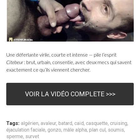
Une déferlante virile, courte et intense — pile l’esprit
Citebeur
: brut, urbain, consentie, avec deux mecs qui savent
exactement ce qu’ils viennent chercher.
VOIR LA VIDÉO COMPLETE >>>
Tags:
algérien
,
avaleur
,
batard
,
caïd
,
casquette
,
cruising
,
éjaculation faciale
,
gonzo
,
mâle alpha
,
plan cul
,
soumis
,
sperme
,
survet