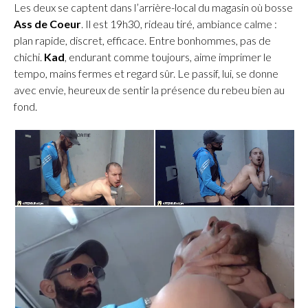
Les deux se captent dans l’arrière-local du magasin où bosse
Ass de Coeur
. Il est 19h30, rideau tiré, ambiance calme :
plan rapide, discret, efficace. Entre bonhommes, pas de
chichi.
Kad
, endurant comme toujours, aime imprimer le
tempo, mains fermes et regard sûr. Le passif, lui, se donne
avec envie, heureux de sentir la présence du rebeu bien au
fond.