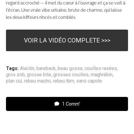
regard accroché — il met du cœur à l’ouvrage et ça se voit à
l’écran. Une vraie vibe urbaine, brute de charme, qui laisse
les deux kiffeurs rincés et comblés.
VOIR LA VIDÉO COMPLETE >>>
Tags:
Alaïdin
,
bareback
,
beau gosse
,
couilles rasées
,
gros zob
,
grosse bite
,
grosses couilles
,
maghrébin
,
plan cul
,
rebeu macho
,
rebeu tbm
,
sans capote
1 Comm’